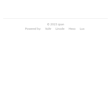
© 2023 zpan
Powered by:
Vultr
Linode
Hexo
Lux